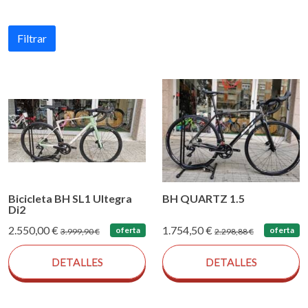
Filtrar
Bicicleta BH SL1 Ultegra
BH QUARTZ 1.5
Di2
2.550,00 €
1.754,50 €
oferta
oferta
3.999,90 €
2.298,88 €
DETALLES
DETALLES