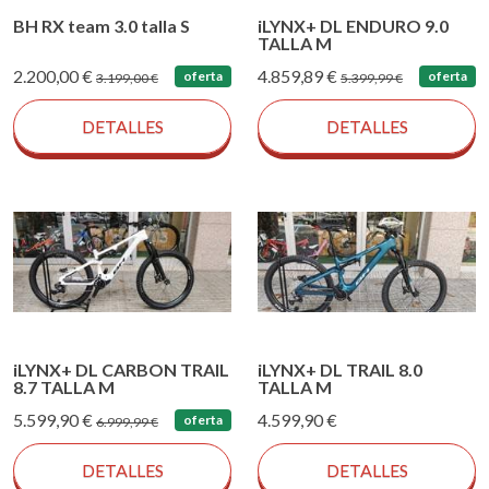
BH RX team 3.0 talla S
iLYNX+ DL ENDURO 9.0
TALLA M
2.200,00 €
4.859,89 €
oferta
oferta
3.199,00 €
5.399,99 €
DETALLES
DETALLES
iLYNX+ DL CARBON TRAIL
iLYNX+ DL TRAIL 8.0
8.7 TALLA M
TALLA M
5.599,90 €
4.599,90 €
oferta
6.999,99 €
DETALLES
DETALLES