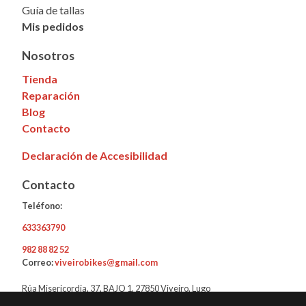
Guía de tallas
Mis pedidos
Nosotros
Tienda
Reparación
Blog
Contacto
Declaración de Accesibilidad
Contacto
Teléfono:
633363790
982 88 82 52
Correo:
viveirobikes@gmail.com
Rúa Misericordia, 37, BAJO 1, 27850 Viveiro, Lugo