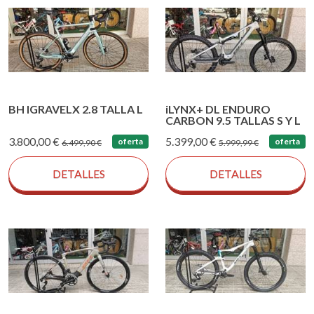
BH IGRAVELX 2.8 TALLA L
iLYNX+ DL ENDURO
CARBON 9.5 TALLAS S Y L
3.800,00 €
5.399,00 €
oferta
oferta
6.499,90 €
5.999,99 €
DETALLES
DETALLES