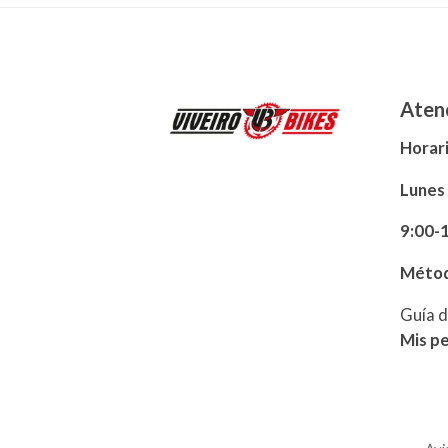
Atenc
Horari
Lunes
9:00-
Métod
Guía d
Mis p